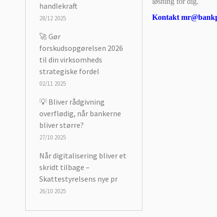
løsning for dig.
handlekraft
Kontakt mr@bankpa
28/12 2025
🚀 Gør
forskudsopgørelsen 2026
til din virksomheds
strategiske fordel
02/11 2025
💡 Bliver rådgivning
overflødig, når bankerne
bliver større?
27/10 2025
Når digitalisering bliver et
skridt tilbage –
Skattestyrelsens nye pr
26/10 2025