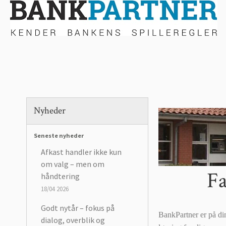
Nyheder
Seneste nyheder
Afkast handler ikke kun
om valg – men om
Fa
håndtering
18/04 2026
Godt nytår – fokus på
BankPartner er på di
dialog, overblik og