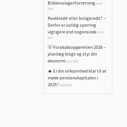
Blikkenslagerforretning
18/05
2026
Realkredit eller boligkredit? –
Derfor er uvildig sparring
vigtigere end nogensinde
12/05
2026
💡 Forskudsopgørelsen 2026 –
planlæg klogt og styr din
økonomi
02/11 2025
🔥 Er din virksomhed klar til at
møde pensionskapitalen i
2025?
19/09 2025