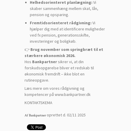
Helhedsorienteret planlægning:
Vi
skaber sammenhæng mellem skat, lån,
pension og opsparing.
Fremtidsorienteret rådgivning:
Vi
hjælper dig med at identificere muligheder
ved fx pension, generationsskifte,
investeringer og boligkøb.
👉
Brug november som springbræt til et
stærkere økonomisk 2026.
Hos
Bankpartner
sikrer vi, at din
forskudsopgørelse bliver et redskab til
økonomisk fremdrift – ikke blot en
rutineopgave.
Læs mere om vores rådgivning og
kompetencer på
www.bankpartner.dk
KONTAKTSKEMA
oprettet d.
02/11 2025
Af
Bankpartner