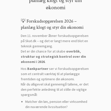
planlæg klogt og styr din
økonomi
💡 Forskudsopgørelsen 2026 –
planlæg klogt og styr din økonomi
Den 11. november åbner forskudsopgørelsen
på Skat.dk – og det er langt mere end blot en
teknisk gennemgang.
Det er din chance for at skabe
overblik,
struktur og strategisk kontrol over din
økonomi i 2026
.
Hos
Bankpartner
ser vi forskudsopgørelsen
som et centralt værktøj til at planlægge
fremtiden og optimere din økonomi.
Når du alligevel skal gennemgå tallene, er det
den perfekte anledning til at stille de vigtige
spørgsmål:
Matcher din løn, pension eller virksomhed
din nuværende livssituation?