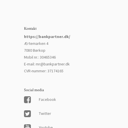
Kontakt
https://bankpartner.dk/
Ærtemarken 4
7080 Børkop
Mobil nr.
:
30465346
E-mail
:
mr@bankpartner.dk
CVR-nummer
:
37174165
Social media
Facebook
Twitter
Youtube