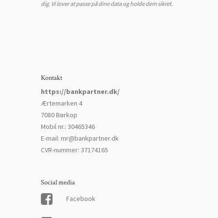
dig. Vi lover at passe på dine data og holde dem sikret.
Kontakt
https://bankpartner.dk/
Ærtemarken 4
7080 Børkop
Mobil nr.
:
30465346
E-mail
:
mr@bankpartner.dk
CVR-nummer
:
37174165
Social media
Facebook