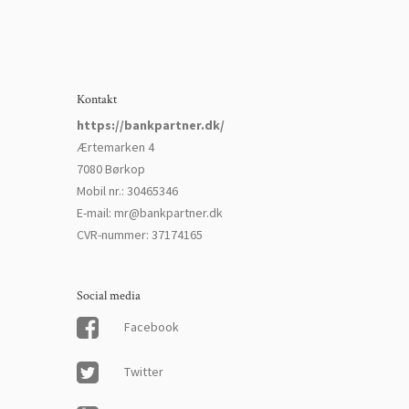
Kontakt
https://bankpartner.dk/
Ærtemarken 4
7080 Børkop
Mobil nr.
:
30465346
E-mail
:
mr@bankpartner.dk
CVR-nummer
:
37174165
Social media
Facebook
Twitter