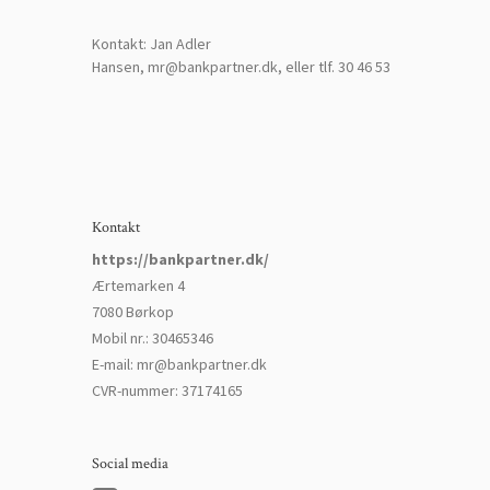
Kontakt: Jan Adler
Hansen, mr@bankpartner.dk, eller tlf. 30 46 53
Kontakt
https://bankpartner.dk/
Ærtemarken 4
7080 Børkop
Mobil nr.
:
30465346
E-mail
:
mr@bankpartner.dk
CVR-nummer
:
37174165
Social media