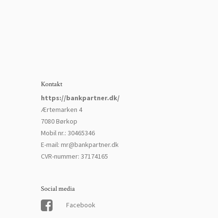
Kontakt
https://bankpartner.dk/
Ærtemarken 4
7080 Børkop
Mobil nr.
:
30465346
E-mail
:
mr@bankpartner.dk
CVR-nummer
:
37174165
Social media
Facebook