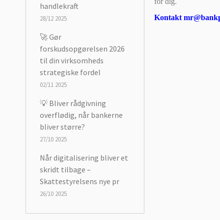
for dig.
handlekraft
Kontakt mr@bankpa
28/12 2025
🚀 Gør
forskudsopgørelsen 2026
til din virksomheds
strategiske fordel
02/11 2025
💡 Bliver rådgivning
overflødig, når bankerne
bliver større?
27/10 2025
Når digitalisering bliver et
skridt tilbage –
Skattestyrelsens nye pr
26/10 2025