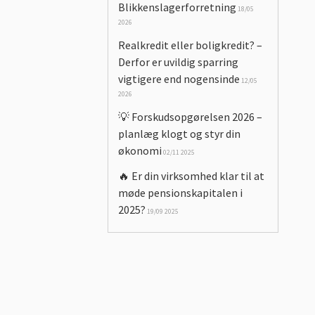
Blikkenslagerforretning
18/05
2026
Realkredit eller boligkredit? –
Derfor er uvildig sparring
vigtigere end nogensinde
12/05
2026
💡 Forskudsopgørelsen 2026 –
planlæg klogt og styr din
økonomi
02/11 2025
🔥 Er din virksomhed klar til at
møde pensionskapitalen i
2025?
19/09 2025