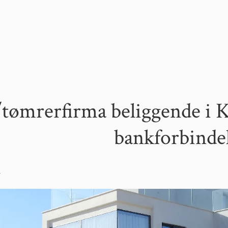
tømrerfirma beliggende i 
bankforbinde
4