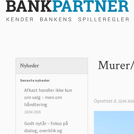
Murer/
Nyheder
Seneste nyheder
Afkast handler ikke kun
om valg – men om
Oprettet d.
22/04 202
håndtering
18/04 2026
Godt nytår – fokus på
dialog, overblik og