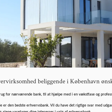
rvirksomhed beliggende i København ønske
ug for nærværende bank, til at hjælpe med i en vækstfase og profess
e er den bedste erhvervsbank. Vil du have det rigtige svar med udga
g alene varetager dine interesser i valg af erhvervsbank.