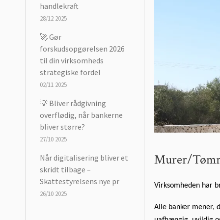
handlekraft
28/12 2025
🚀 Gør
forskudsopgørelsen 2026
til din virksomheds
strategiske fordel
02/11 2025
💡 Bliver rådgivning
overflødig, når bankerne
bliver større?
27/10 2025
Murer/Tømre
Når digitalisering bliver et
skridt tilbage –
Skattestyrelsens nye pr
Virksomheden har br
26/10 2025
Alle banker mener, d
uafhængig, uvildig o