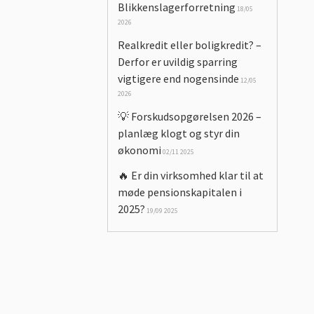
Blikkenslagerforretning
18/05
2026
Realkredit eller boligkredit? –
Derfor er uvildig sparring
vigtigere end nogensinde
12/05
2026
💡 Forskudsopgørelsen 2026 –
planlæg klogt og styr din
økonomi
02/11 2025
🔥 Er din virksomhed klar til at
møde pensionskapitalen i
2025?
19/09 2025