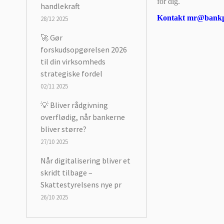
for dig.
handlekraft
Kontakt mr@bankpa
28/12 2025
🚀 Gør
forskudsopgørelsen 2026
til din virksomheds
strategiske fordel
02/11 2025
💡 Bliver rådgivning
overflødig, når bankerne
bliver større?
27/10 2025
Når digitalisering bliver et
skridt tilbage –
Skattestyrelsens nye pr
26/10 2025