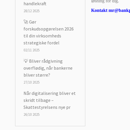
løsning for dig.
handlekraft
Kontakt mr@bankpa
28/12 2025
🚀 Gør
forskudsopgørelsen 2026
til din virksomheds
strategiske fordel
02/11 2025
💡 Bliver rådgivning
overflødig, når bankerne
bliver større?
27/10 2025
Når digitalisering bliver et
skridt tilbage –
Skattestyrelsens nye pr
26/10 2025