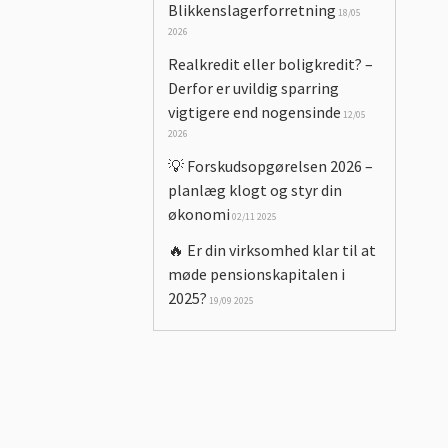
Blikkenslagerforretning
18/05
2026
Realkredit eller boligkredit? –
Derfor er uvildig sparring
vigtigere end nogensinde
12/05
2026
💡 Forskudsopgørelsen 2026 –
planlæg klogt og styr din
økonomi
02/11 2025
🔥 Er din virksomhed klar til at
møde pensionskapitalen i
2025?
19/09 2025