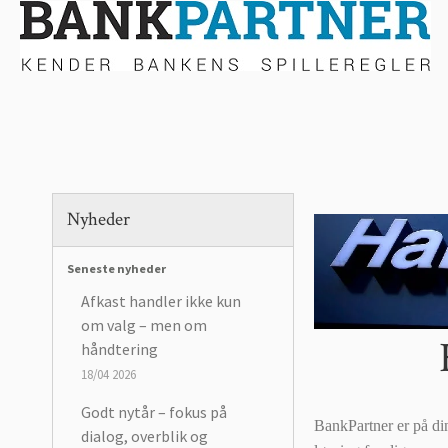
Nyheder
Seneste nyheder
Afkast handler ikke kun
om valg – men om
håndtering
18/04 2026
Godt nytår – fokus på
BankPartner er på di
dialog, overblik og