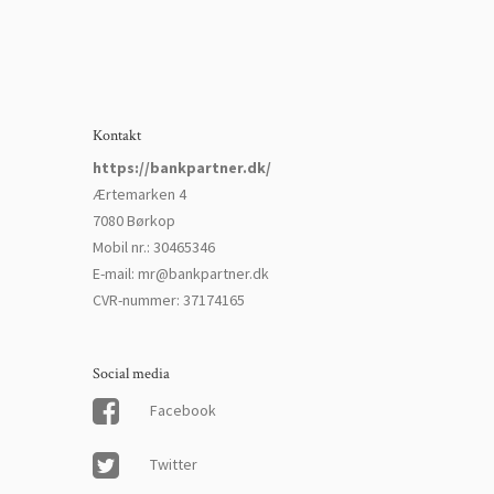
Kontakt
https://bankpartner.dk/
Ærtemarken 4
7080 Børkop
Mobil nr.
:
30465346
E-mail
:
mr@bankpartner.dk
CVR-nummer
:
37174165
Social media
Facebook
Twitter