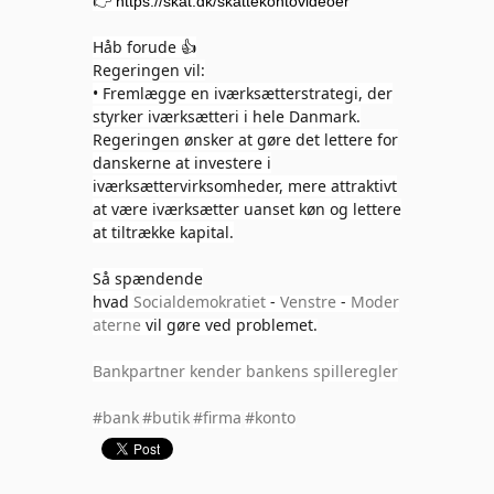
👉
https://skat.dk/skattekontovideoer
Håb forude
👍
Regeringen vil:
• Fremlægge en iværksætterstrategi, der
styrker iværksætteri i hele Danmark.
Regeringen ønsker at gøre det lettere for
danskerne at investere i
iværksættervirksomheder, mere attraktivt
at være iværksætter uanset køn og lettere
at tiltrække kapital.
Så spændende
hvad
Socialdemokratiet
-
Venstre
-
Moder
aterne
vil gøre ved problemet.
Bankpartner kender bankens spilleregler
#bank
#butik
#firma
#konto