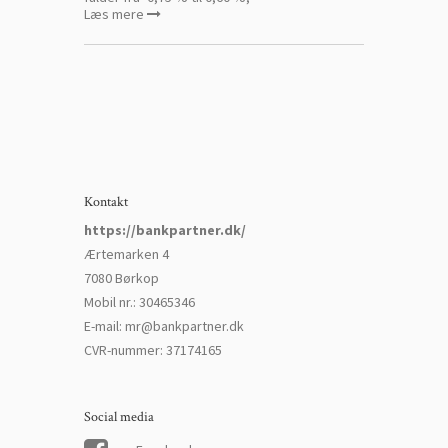
Læs mere
Kontakt
https://bankpartner.dk/
Ærtemarken 4
7080 Børkop
Mobil nr.
:
30465346
E-mail
:
mr@bankpartner.dk
CVR-nummer
:
37174165
Social media