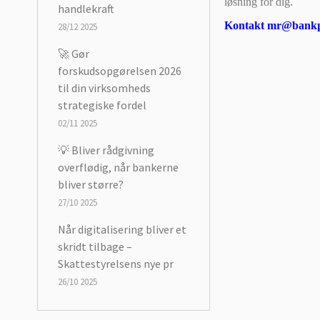
løsning for dig.
handlekraft
Kontakt mr@bankpa
28/12 2025
🚀 Gør
forskudsopgørelsen 2026
til din virksomheds
strategiske fordel
02/11 2025
💡 Bliver rådgivning
overflødig, når bankerne
bliver større?
27/10 2025
Når digitalisering bliver et
skridt tilbage –
Skattestyrelsens nye pr
26/10 2025