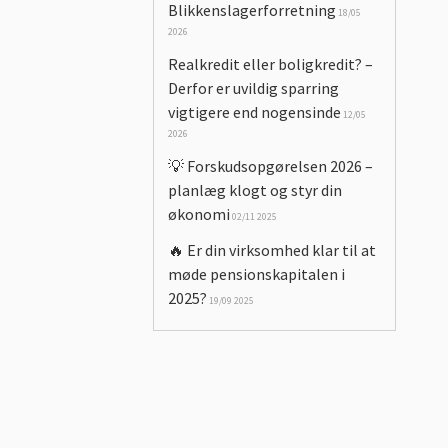
Blikkenslagerforretning
18/05
2026
Realkredit eller boligkredit? –
Derfor er uvildig sparring
vigtigere end nogensinde
12/05
2026
💡 Forskudsopgørelsen 2026 –
planlæg klogt og styr din
økonomi
02/11 2025
🔥 Er din virksomhed klar til at
møde pensionskapitalen i
2025?
19/09 2025