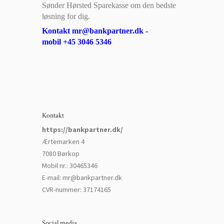
Sønder Hørsted Sparekasse om den bedste
løsning for dig.
Kontakt mr@bankpartner.dk -
mobil +45 3046 5346
Kontakt
https://bankpartner.dk/
Ærtemarken 4
7080 Børkop
Mobil nr.
:
30465346
E-mail
:
mr@bankpartner.dk
CVR-nummer
:
37174165
Social media