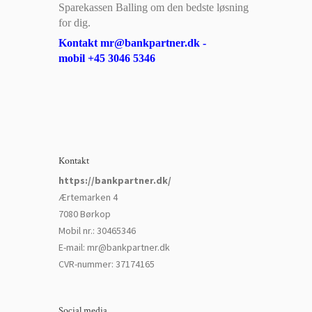
Sparekassen Balling om den bedste løsning
for dig.
Kontakt mr@bankpartner.dk -
mobil +45 3046 5346
Kontakt
https://bankpartner.dk/
Ærtemarken 4
7080 Børkop
Mobil nr.
:
30465346
E-mail
:
mr@bankpartner.dk
CVR-nummer
:
37174165
Social media