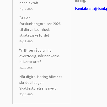
for dig.
handlekraft
Kontakt mr@bankpa
28/12 2025
🚀 Gør
forskudsopgørelsen 2026
til din virksomheds
strategiske fordel
02/11 2025
💡 Bliver rådgivning
overflødig, når bankerne
bliver større?
27/10 2025
Når digitalisering bliver et
skridt tilbage –
Skattestyrelsens nye pr
26/10 2025