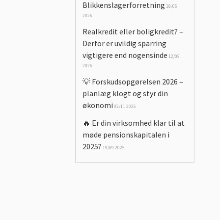
Blikkenslagerforretning
18/05
2026
Realkredit eller boligkredit? –
Derfor er uvildig sparring
vigtigere end nogensinde
12/05
2026
💡 Forskudsopgørelsen 2026 –
planlæg klogt og styr din
økonomi
02/11 2025
🔥 Er din virksomhed klar til at
møde pensionskapitalen i
2025?
19/09 2025