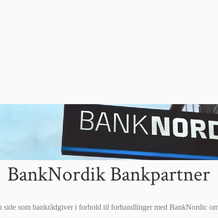
BankNordik Bankpartner
n side som bankrådgiver i forhold til forhandlinger med BankNordic om