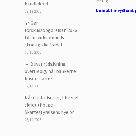
for dig.
handlekraft
Kontakt mr@bankpa
28/12 2025
🚀 Gør
forskudsopgørelsen 2026
til din virksomheds
strategiske fordel
02/11 2025
💡 Bliver rådgivning
overflødig, når bankerne
bliver større?
27/10 2025
Når digitalisering bliver et
skridt tilbage –
Skattestyrelsens nye pr
26/10 2025