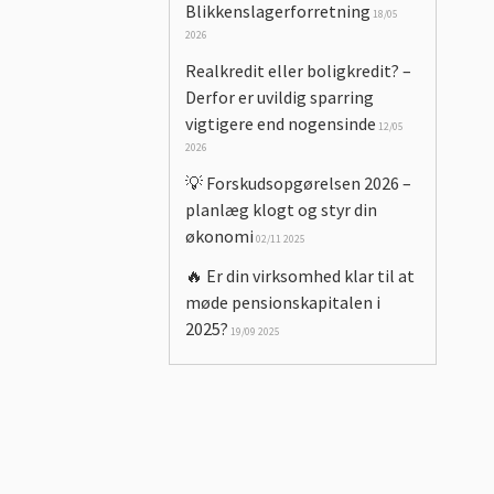
Blikkenslagerforretning
18/05
2026
Realkredit eller boligkredit? –
Derfor er uvildig sparring
vigtigere end nogensinde
12/05
2026
💡 Forskudsopgørelsen 2026 –
planlæg klogt og styr din
økonomi
02/11 2025
🔥 Er din virksomhed klar til at
møde pensionskapitalen i
2025?
19/09 2025