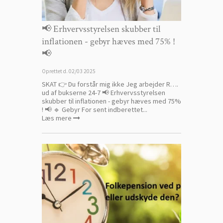
📢 Erhvervsstyrelsen skubber til
inflationen - gebyr hæves med 75% !
📢
Oprettet d.
02/03 2025
SKAT 👉 Du forstår mig ikke Jeg arbejder R….
ud af bukserne 24-7 📢 Erhvervsstyrelsen
skubber til inflationen - gebyr hæves med 75%
! 📢 🔹 Gebyr For sent indberettet...
Læs mere