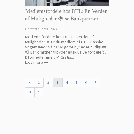
Medlemsfordele hos DTL: En Verden
af Muligheder 🌟 se Bankpartner
Oprettet d.
22/08 2024
Medlemsfordele hos DTL: En Verden af
Muligheder 🌟 Er du medlem af DTL - Danske
Vognmænd? Så har vi gode nyheder til dig! 🚛
💨 BankPartner tilbyder eksklusive fordele til
DTL-medlemmer: ✔ Gratis...
Læs mere
1
2
3
4
5
6
7
8