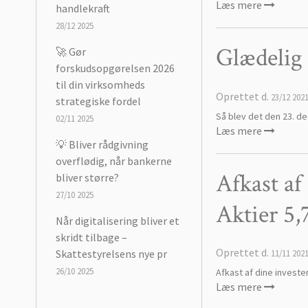
Læs mere
handlekraft
28/12 2025
Glædelig 
🚀 Gør
forskudsopgørelsen 2026
til din virksomheds
Oprettet d.
23/12 202
strategiske fordel
Så blev det den 23. d
02/11 2025
Læs mere
💡 Bliver rådgivning
overflødig, når bankerne
Afkast af
bliver større?
27/10 2025
Aktier 5,
Når digitalisering bliver et
skridt tilbage –
Oprettet d.
Skattestyrelsens nye pr
11/11 202
26/10 2025
Afkast af dine investe
Læs mere