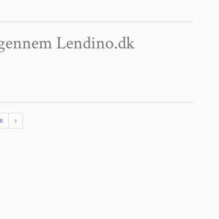
n gennem Lendino.dk
8