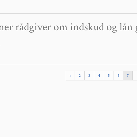
ner rådgiver om indskud og lå
1
2
3
4
5
6
7