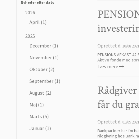
Nyheder efter dato
PENSIONS
2026
April (1)
investeri
2025
Oprettet d.
December (1)
10/08 202
PENSIONS AFKAST 42 % s
November (1)
Aktive fonde med spred
Læs mere
Oktober (2)
September (1)
Rådgive
August (2)
får du gr
Maj (1)
Marts (5)
Oprettet d.
01/05 202
Januar (1)
Bankpartner har forts
rådgivning hos BankPartn