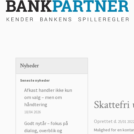
Nyheder
Seneste nyheder
Afkast handler ikke kun
om valg – men om
Skattefri
håndtering
18/04 2026
Oprettet d.
25/01 202
Godt nytår – fokus på
Mulighed for en kontan
dialog, overblik og