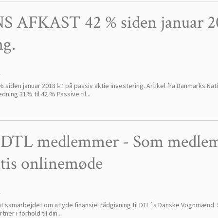
 AFKAST 42 % siden januar 201
ng.
1
iden januar 2018 📈 på passiv aktie investering. Artikel fra Danmarks Nati
ning 31% til 42 % Passive til...
r DTL medlemmer - Som medle
atis onlinemøde
1
at samarbejdet om at yde finansiel rådgivning til DTL´s Danske Vognmænd 
er i forhold til din...